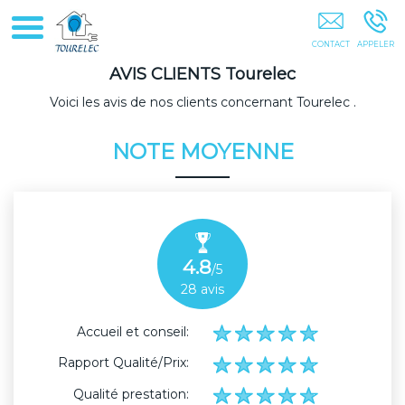
Electricien Installation Electrique Electricité Générale Dépannage
COLOMBES
AVIS CLIENTS
Tourelec
Voici les avis de nos clients concernant Tourelec .
NOTE MOYENNE
4.8
/5
28
avis
Accueil et conseil:
Rapport Qualité/Prix:
Qualité prestation: