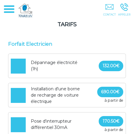
Tourelec Colombes Nanterre Antony Boulogne-Billancourt Paris
Hauts-De-Seine Île-De-France
TARIFS
Forfait Electricien
Dépannage électricité
132.00€
(1h)
Installation d'une borne
690.00€
de recharge de voiture
à partir de
électrique
Pose d'interrupteur
170.50€
différentiel 30mA
à partir de